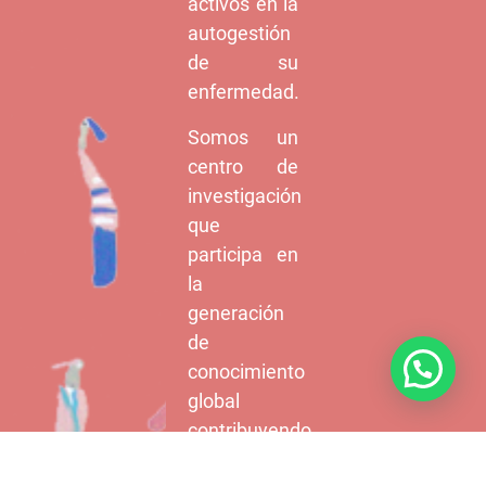
activos en la
autogestión
de su
enfermedad.
Somos un
centro de
investigación
que
participa en
la
generación
de
conocimiento
global
contribuyendo
al progreso