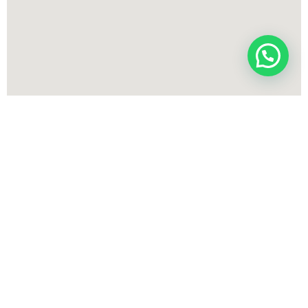
Inicio
Renálida en Accion
Acerca de Renálida
Misión, Visión y Valores
Historia
Nuestro Equipo
Galería
Investigación
Noticias