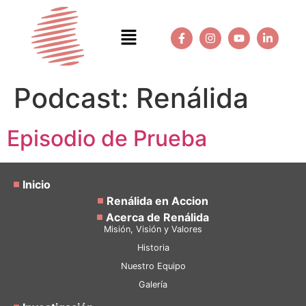
Podcast:
Renálida
Episodio de Prueba
Inicio
Renálida en Accion
Acerca de Renálida
Misión, Visión y Valores
Historia
Nuestro Equipo
Galería